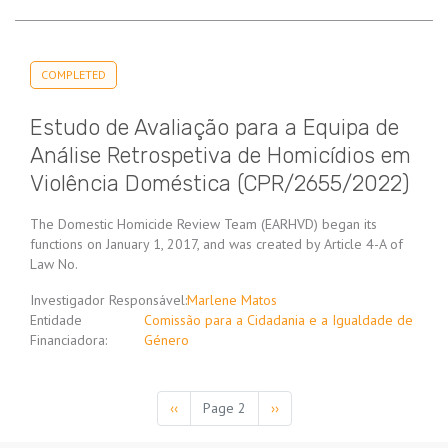
COMPLETED
Estudo de Avaliação para a Equipa de
Análise Retrospetiva de Homicídios em
Violência Doméstica (CPR/2655/2022)
The Domestic Homicide Review Team (EARHVD) began its
functions on January 1, 2017, and was created by Article 4-A of
Law No.
Investigador Responsável:
Marlene Matos
Entidade
Comissão para a Cidadania e a Igualdade de
Financiadora:
Género
Pagination
Previous
‹‹
Page 2
Next
››
page
page