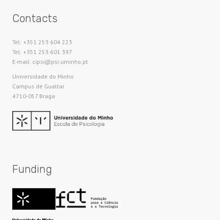
Contacts
Tel: +351 253 604 223
Tel: +351 253 601 397
E-mail: cipsi@psi.uminho.pt
Universidade do Minho​
Campus de Gualtar
4710-057 Braga
Funding