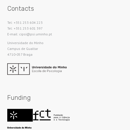
Contacts
Tel: +351 253 604 223
Tel: +351 253 601 397
E-mail: cipsi@psi.uminho.pt
Universidade do Minho​
Campus de Gualtar
4710-057 Braga
Funding