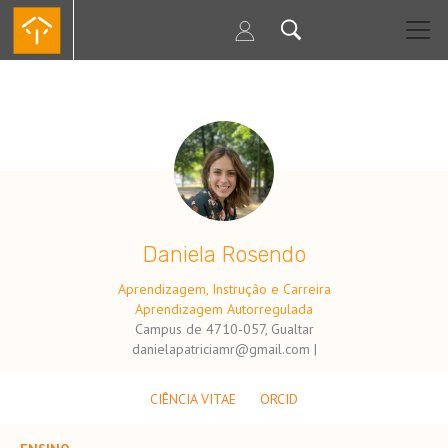
Passar
para
o
conteúdo
principal
.
Daniela Rosendo
Aprendizagem, Instrução e Carreira
Aprendizagem Autorregulada
Campus de 4710-057, Gualtar
danielapatriciamr@gmail.com |
CIÊNCIA VITAE
ORCID