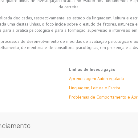
gra quatro linhas de investigação focadas no estudo dos fundamentos e 
da carreira.
plicada dedicadas, respectivamente, ao estudo da linguagem, leitura e es
ada uma destas linhas, o foco incide sobre o estudo de fatores, natureza
s para a prática psicológica e para a formação, supervisão e intervisão em 
os processos de desenvolvimento de medidas de avaliação psicológica e 
elhamento, de mentoria e de consultoria psicológicas, em presença e a dist
Linhas de Investigação
Aprendizagem Autorregulada
Linguagem, Leitura e Escrita
Problemas de Comportamento e Ap
nciamento