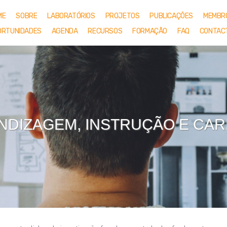
ME
SOBRE
LABORATÓRIOS
PROJETOS
PUBLICAÇÕES
MEMBR
ORTUNIDADES
AGENDA
RECURSOS
FORMAÇÃO
FAQ
CONTAC
NDIZAGEM, INSTRUÇÃO E CAR