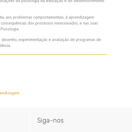
aplicações da psicologia da educação e do desenvolvimento
crita, aos problemas comportamentais, à aprendizagem
 e consequências dos processos mencionados, e nas suas
Psicologia.
ao desenho, experimentação e avaliação de programas de
ância.
rendizagem
Siga-nos