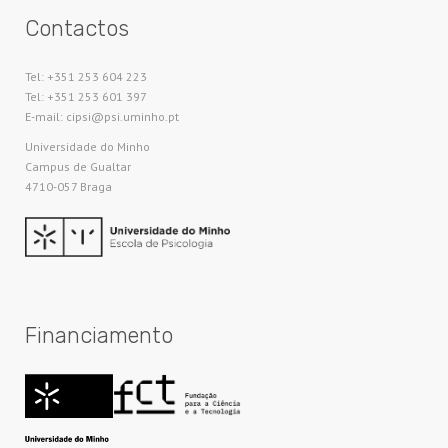
Contactos
Tel: +351 253 604 223
Tel: +351 253 601 397
E-mail: cipsi@psi.uminho.pt
Universidade do Minho​
Campus de Gualtar
4710-057 Braga
Financiamento