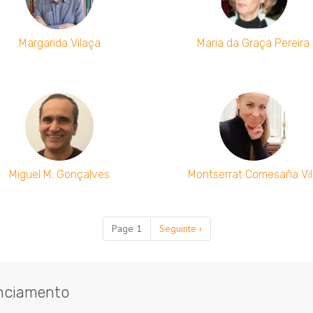
Margarida Vilaça
Maria da Graça Pereira
Miguel M. Gonçalves
Montserrat Comesaña Vi
Page 1
Próxima
Seguinte ›
página
nciamento