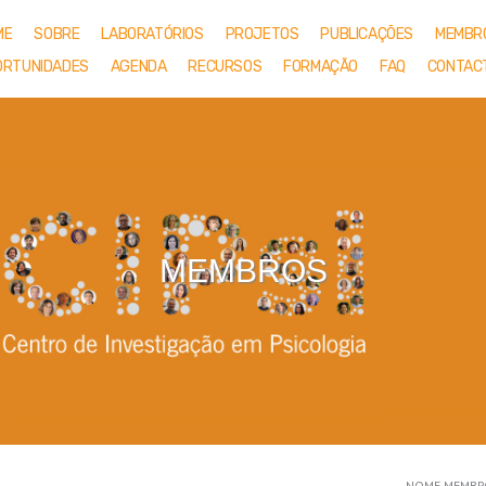
ME
SOBRE
LABORATÓRIOS
PROJETOS
PUBLICAÇÕES
MEMBR
ORTUNIDADES
AGENDA
RECURSOS
FORMAÇÃO
FAQ
CONTAC
MEMBROS
NOME MEMBR