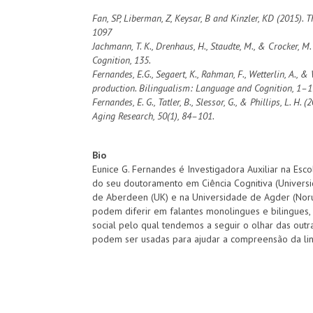
Fan, SP, Liberman, Z, Keysar, B and Kinzler, KD (2015).
1097
Jachmann, T. K., Drenhaus, H., Staudte, M., & Crocker, 
Cognition, 135.
Fernandes, E.G., Segaert, K., Rahman, F., Wetterlin, A
production. Bilingualism: Language and Cognition, 1–
Fernandes, E. G., Tatler, B., Slessor, G., & Phillips, L
Aging Research, 50(1), 84–101.
Bio
Eunice G. Fernandes é Investigadora Auxiliar na Esc
do seu doutoramento em Ciência Cognitiva (Universi
de Aberdeen (UK) e na Universidade de Agder (Nor
podem diferir em falantes monolingues e bilingues
social pelo qual tendemos a seguir o olhar das outr
podem ser usadas para ajudar a compreensão da l