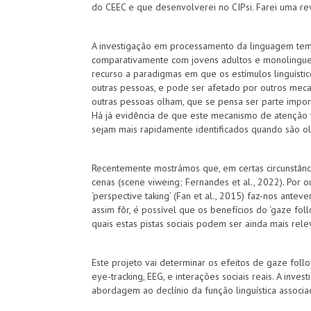
do CEEC e que desenvolverei no CIPsi. Farei uma rev
A investigação em processamento da linguagem tem 
comparativamente com jovens adultos e monolingues
recurso a paradigmas em que os estímulos linguísti
outras pessoas, e pode ser afetado por outros mec
outras pessoas olham, que se pensa ser parte import
Há já evidência de que este mecanismo de atenção 
sejam mais rapidamente identificados quando são olh
Recentemente mostrámos que, em certas circunstância
cenas (scene viweing; Fernandes et al., 2022). Por
‘perspective taking’ (Fan et al., 2015) faz-nos an
assim fôr, é possível que os benefícios do ‘gaze f
quais estas pistas sociais podem ser ainda mais rele
Este projeto vai determinar os efeitos de gaze fol
eye-tracking, EEG, e interações sociais reais. A in
abordagem ao declínio da função linguística associa