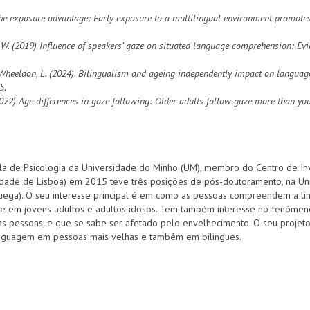
 The exposure advantage: Early exposure to a multilingual environment promote
M. W. (2019) Influence of speakers’ gaze on situated language comprehension: Ev
., & Wheeldon, L. (2024). Bilingualism and ageing independently impact on lang
15.
. H. (2022) Age differences in gaze following: Older adults follow gaze more than
ola de Psicologia da Universidade do Minho (UM), membro do Centro de Inv
dade de Lisboa) em 2015 teve três posições de pós-doutoramento, na Univ
uega). O seu interesse principal é em como as pessoas compreendem a 
, e em jovens adultos e adultos idosos. Tem também interesse no fenóm
as pessoas, e que se sabe ser afetado pelo envelhecimento. O seu projeto 
inguagem em pessoas mais velhas e também em bilingues.