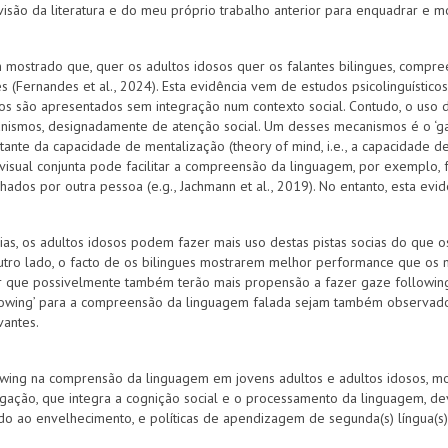
isão da literatura e do meu próprio trabalho anterior para enquadrar e m
mostrado que, quer os adultos idosos quer os falantes bilingues, compr
 (Fernandes et al., 2024). Esta evidência vem de estudos psicolinguíst
cos são apresentados sem integração num contexto social. Contudo, o uso
anismos, designadamente de atenção social. Um desses mecanismos é o ‘ga
ante da capacidade de mentalização (theory of mind, i.e., a capacidade de
visual conjunta pode facilitar a compreensão da linguagem, por exemplo,
ados por outra pessoa (e.g., Jachmann et al., 2019). No entanto, esta evi
s, os adultos idosos podem fazer mais uso destas pistas socias do que os
 outro lado, o facto de os bilingues mostrarem melhor performance que o
tever que possivelmente também terão mais propensão a fazer gaze follow
ollowing’ para a compreensão da linguagem falada sejam também observados
vantes.
lowing na comprensão da linguagem em jovens adultos e adultos idosos, m
vestigação, que integra a cognição social e o processamento da linguagem, 
do ao envelhecimento, e políticas de apendizagem de segunda(s) língua(s)