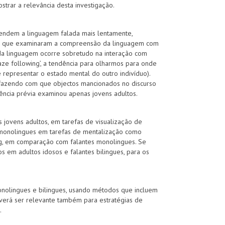
ostrar a relevância desta investigação.
eendem a linguagem falada mais lentamente,
icos que examinaram a compreensão da linguagem com
 da linguagem ocorre sobretudo na interação com
ze following’, a tendência para olharmos para onde
 representar o estado mental do outro indivíduo).
 fazendo com que objectos mancionados no discurso
dência prévia examinou apenas jovens adultos.
 jovens adultos, em tarefas de visualização de
s monolingues em tarefas de mentalização como
ing, em comparação com falantes monolingues. Se
 em adultos idosos e falantes bilingues, para os
onolingues e bilingues, usando métodos que incluem
deverá ser relevante também para estratégias de
.