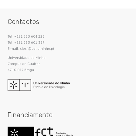
Contactos
Tel: +351 253 604 223
Tel: +351 253 601 397
E-mail: cipsi@psi.uminho.pt
Universidade do Minho​
Campus de Gualtar
4710-057 Braga
Financiamento